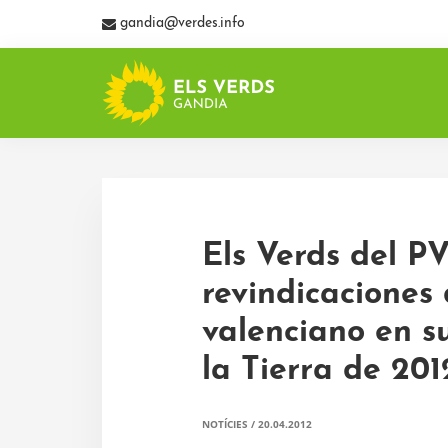
Skip
Skip
Skip
gandia@verdes.info
to
to
to
primary
main
primary
navigation
content
sidebar
ELS
Els
VERDS
Verds.
DE
Assemblea
GANDIA
de
Gandia
Els Verds del P
revindicaciones 
valenciano en s
la Tierra de 201
NOTÍCIES
/
20.04.2012