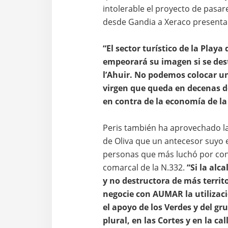
intolerable el proyecto de pasare
desde Gandia a Xeraco presentad
“El sector turístico de la Play
empeorará su imagen si se dest
l’Ahuir. No podemos colocar un
virgen que queda en decenas de
en contra de la economía de la
Peris también ha aprovechado la 
de Oliva que un antecesor suyo en
personas que más luchó por cons
comarcal de la N.332.
“Si la alc
y no destructora de más territ
negocie con AUMAR la utilizac
el apoyo de los Verdes y del gr
plural, en las Cortes y en la cal