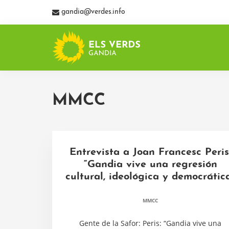
Skip
Skip
Skip
gandia@verdes.info
to
to
to
primary
main
primary
navigation
content
sidebar
ELS
Els
VERDS
Verds.
DE
MMCC
Assemblea
GANDIA
de
Gandia
Entrevista a Joan Francesc Peris
“Gandia vive una regresión
cultural, ideológica y democrátic
MMCC
Gente de la Safor: Peris: “Gandia vive una