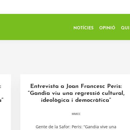
NOTÍCIES
OPINIÓ
QUI
:
Entrevista a Joan Francesc Peris:
“Gandia viu una regressió cultural,
a”
ideològica i democràtica”
MMCC
Gente de la Safor: Peris: “Gandia vive una