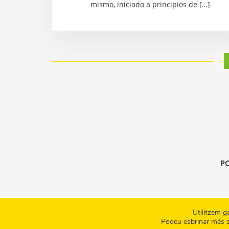
mismo, iniciado a principios de […]
PO
Utilitzem ga
Podeu esbrinar més so