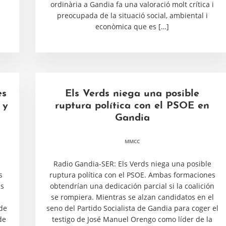
ordinària a Gandia fa una valoració molt crítica i
preocupada de la situació social, ambiental i
econòmica que es […]
es
Els Verds niega una posible
 y
ruptura política con el PSOE en
Gandia
MMCC
Radio Gandia-SER: Els Verds niega una posible
s
ruptura política con el PSOE. Ambas formaciones
as
obtendrían una dedicación parcial si la coalición
se rompiera. Mientras se alzan candidatos en el
 de
seno del Partido Socialista de Gandia para coger el
de
testigo de José Manuel Orengo como líder de la