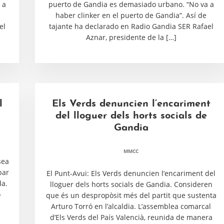
 a
puerto de Gandia es demasiado urbano. “No va a
haber clinker en el puerto de Gandia”. Así de
el
tajante ha declarado en Radio Gandia SER Rafael
Aznar, presidente de la […]
l
Els Verds denuncien l’encariment
del lloguer dels horts socials de
Gandia
MMCC
sea
par
El Punt-Avui: Els Verds denuncien l’encariment del
da.
lloguer dels horts socials de Gandia. Consideren
o
que és un despropòsit més del partit que sustenta
Arturo Torró en l’alcaldia. L’assemblea comarcal
d’Els Verds del País Valencià, reunida de manera