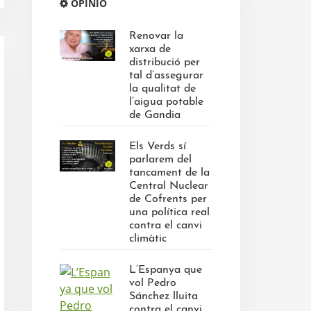
OPINIÓ
Renovar la
xarxa de
distribució per
tal d’assegurar
la qualitat de
l’aigua potable
de Gandia
Els Verds sí
parlarem del
tancament de la
Central Nuclear
de Cofrents per
una política real
contra el canvi
climàtic
L’Espanya que
vol Pedro
Sánchez lluita
contra el canvi